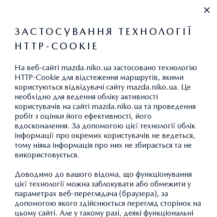
+38 (044) 394-55-55
ЗАСТОСУВАННЯ ТЕХНОЛОГІЇ
HTTP-COOKIE
НОВИНИ ТА ПОДІЇ
На веб-сайті mazda.niko.ua застосовано технологію
HTTP-Cookie для відстеження маршрутів, якими
користуються відвідувачі сайту mazda.niko.ua. Це
необхідно для ведення обліку активності
користувачів на сайті mazda.niko.ua та проведення
ЗРОБЛЕНИЙ РУКАМИ – НАРОДЖЕННИЙ З
робіт з оцінки його ефективності, його
вдосконалення. За допомогою цієї технології облік
ДУШЕЮ
інформації про окремих користувачів не ведеться,
тому ніяка інформація про них не збирається та не
KODO – ДУША РУХУ
використовується.
Доводимо до вашого відома, що функціонування
цієї технології можна заблокувати або обмежити у
параметрах веб-переглядача (браузера), за
допомогою якого здійснюється перегляд сторінок на
цьому сайті. Але у такому разі, деякі функціональні