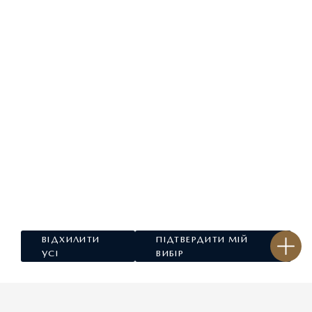
ЗАПИТАЙ ПРО ПРОПОЗИЦІЮ
ВІДХИЛИТИ
ПІДТВЕРДИТИ МІЙ
УСІ
ВИБІР
ТЕСТ-ДРАЙВ