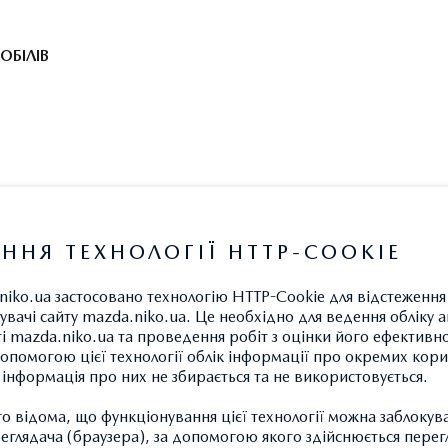
ОБІЛІВ
ННЯ ТЕХНОЛОГІЇ HTTP-COOKIE
niko.ua застосовано технологію HTTP-Cookie для відстеженн
увачі сайту mazda.niko.ua. Це необхідно для ведення обліку а
ті mazda.niko.ua та проведення робіт з оцінки його ефективно
опомогою цієї технології облік інформації про окремих кори
а інформація про них не збирається та не використовується.
 відома, що функціонування цієї технології можна заблокув
глядача (браузера), за допомогою якого здійснюється перег