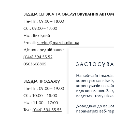
ВІДДІЛ СЕРВІСУ ТА ОБСЛУГОВУВАННЯ АВТОМ
Пн-Пт.: 09:00 – 18:00
Сб.: 09:00 – 17:00
Нд.: Вихідний
E-mail:
service@mazda.niko.ua
Діє попередній запис:
(044) 394 55 52
ЗАСТОСУВА
0503606805
На веб-сайті mazda.
користуються відвід
ВІДДІЛ ПРОДАЖУ
користувачів на сай
Пн-Пт.: 09:00 – 19:00
вдосконалення. За д
Сб.: 10:00 – 18:00
ведеться, тому ніяк
Нд.: 11:00 – 17:00
Доводимо до вашого
Тел.:
(044) 394 55 55
параметрах веб-пере