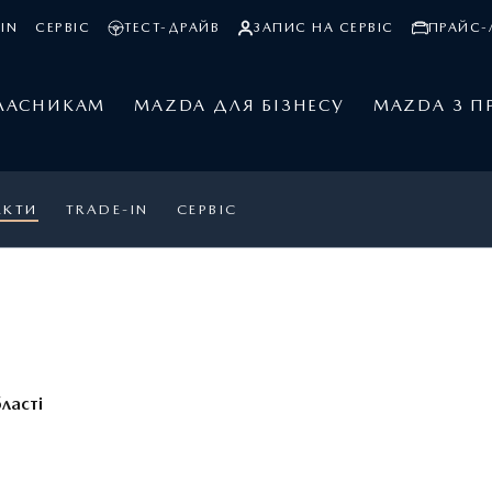
IN
СЕРВІС
ТЕСТ-ДРАЙВ
ЗАПИС НА СЕРВІС
ПРАЙС-
ЛАСНИКАМ
MAZDA ДЛЯ БІЗНЕСУ
MAZDA З П
АКТИ
TRADE-IN
СЕРВІС
ласті