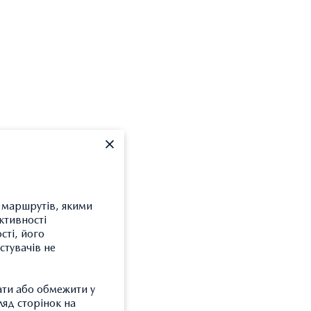
я маршрутів, якими
ктивності
сті, його
стувачів не
ати або обмежити у
ляд сторінок на