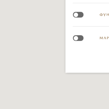
ФУН
МАР