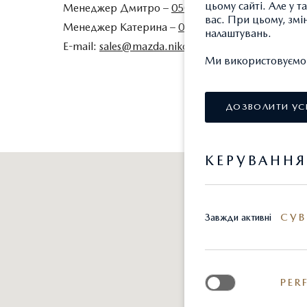
цьому сайті. Але у 
Менеджер Дмитро –
0503586177
вас. При цьому, змі
Менеджер Катерина –
0503433574
налаштувань.
E-mail:
sales@mazda.niko.ua
Ми використовуємо т
ДОЗВОЛИТИ УС
КЕРУВАНН
СУВ
Завжди активні
PER