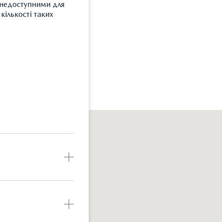
и недоступними для
кількості таких
З
Т
З
Б