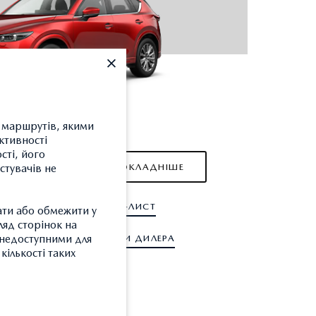
я маршрутів, якими
5
ктивності
сті, його
ДОКЛАДНІШЕ
стувачів не
ПРАЙС-ЛИСТ
ати або обмежити у
рн.
ляд сторінок на
и недоступними для
ЗНАЙТИ ДИЛЕРА
кількості таких