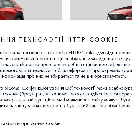
ННЯ ТЕХНОЛОГІЇ HTTP-COOKIE
niko.ua застосовано технологію HTTP-Cookie для відстеженн
MAZDA CX-
увачі сайту mazda.niko.ua. Це необхідно для ведення обліку а
ті mazda.niko.ua та проведення робіт з оцінки його ефективно
ДОКЛАДНІШЕ
опомогою цієї технології облік інформації про окремих кори
БЕНЗИН
а інформація про них не збирається та не використовується.
Ціна від 1 444 000 грн.
РАЙС-ЛИСТ
 відома, що функціонування цієї технології можна заблокув
Спеціальна ціна 1 374 800 г
глядача (браузера), за допомогою якого здійснюється перег
такому разі, деякі функціональні можливості сайту можуть бут
НАЙТИ ДИЛЕРА
нити налаштування ви можете у будь-який час і без обмеження 
акі категорії файлів Cookie: