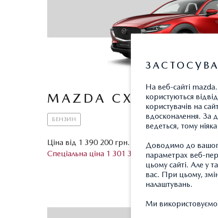
ЗАСТОСУВА
На веб-сайті mazda.
MAZDA CX-30
користуються відвід
користувачів на сай
вдосконалення. За д
БЕНЗИН
ведеться, тому ніяк
Ціна від 1 390 200 грн.
П
Доводимо до вашого
Спеціальна ціна 1 301 300 грн.
параметрах веб-пере
цьому сайті. Але у 
З
вас. При цьому, змі
налаштувань.
Ми використовуємо т