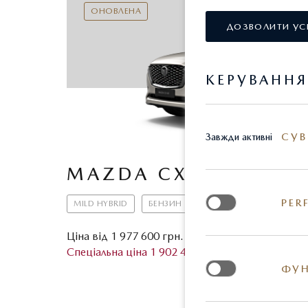
ОНОВЛЕНА
ДОЗВОЛИТИ УС
КЕРУВАНН
СУВ
Завжди активні
MAZDA CX-60
PER
MILD HYBRID
БЕНЗИН
Ціна від 1 977 600 грн.
П
Спеціальна ціна 1 902 400 грн.
З
ФУН