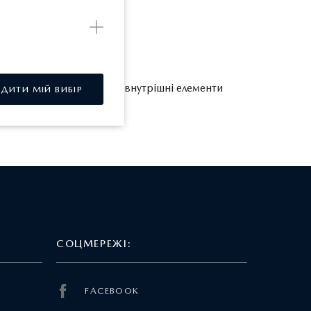
та деякі зовнішні та/або внутрішні елементи
РДИТИ МІЙ ВИБІР
СОЦМЕРЕЖІ:
FACEBOOK