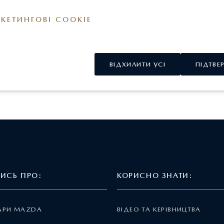
КЕТИНГОВІ COOKIE
ь від комплектації моделей для українського ринку. Кольори 
ВІДХИЛИТИ УСІ
ПІДТВЕ
відрізнятися від реальних.
ТИСЬ ПРО:
КОРИСНО ЗНАТИ:
АРИ MAZDA
ВІДЕО ТА КЕРІВНИЦТВА