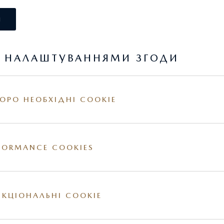
І
Я НАЛАШТУВАННЯМИ ЗГОДИ
ОРО НЕОБХІДНІ COOKIE
ДОКЛАДНІШЕ
FORMANCE COOKIES
РАЙС-ЛИСТ
НАЙТИ ДИЛЕРА
КЦІОНАЛЬНІ COOKIE