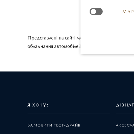
МАР
Представлені на сайті моделі можуть відрізнятис
обладнання автомобілей на зображеннях можуть 
Я ХОЧУ:
ДІЗНА
ЗАМОВИТИ ТЕСТ-ДРАЙВ
АКСЕСУ