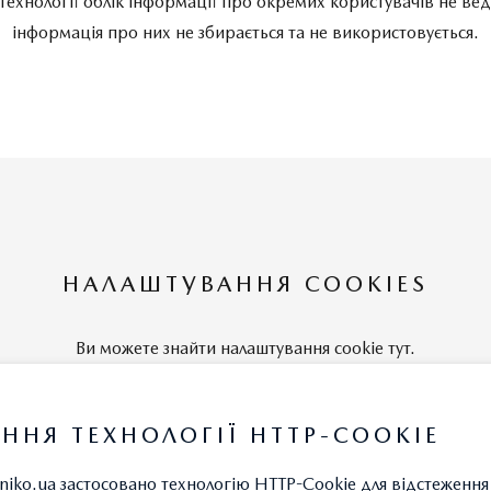
технології облік інформації про окремих користувачів не веде
інформація про них не збирається та не використовується.
НАЛАШТУВАННЯ COOKIES
Ви можете знайти налаштування cookie тут.
ННЯ ТЕХНОЛОГІЇ HTTP-COOKIE
КЕРУВАТИ НАЛАШТУВАННЯМИ COOKIE
niko.ua застосовано технологію HTTP-Cookie для відстеженн