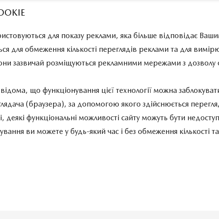
OOKIE
истовуються для показу реклами, яка більше відповідає Ваши
ся для обмеження кількості переглядів реклами та для вимір
Вони зазвичай розміщуються рекламними мережами з дозволу 
ідома, що функціонування цієї технології можна заблокуват
лядача (браузера), за допомогою якого здійснюється перегля
азі, деякі функціональні можливості сайту можуть бути недост
ування ви можете у будь-який час і без обмеження кількості т