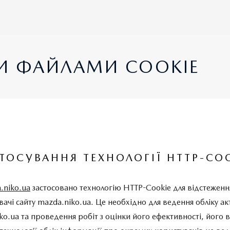
И ФАЙЛАМИ COOKIE
ТОСУВАННЯ ТЕХНОЛОГІЇ HTTP-CO
.niko.ua
застосовано технологію HTTP-Cookie для відстеженн
вачі сайту mazda.niko.ua. Це необхідно для ведення обліку ак
iko.ua та проведення робіт з оцінки його ефективності, його 