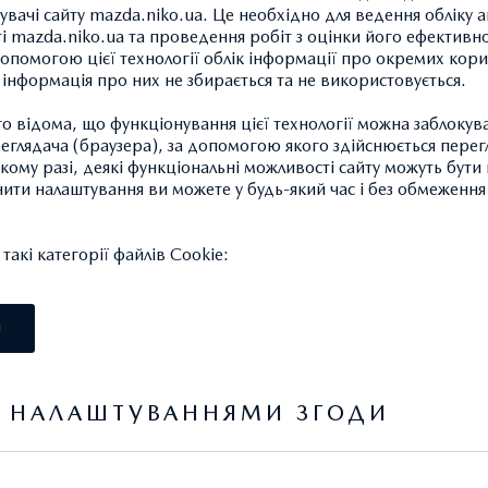
увачі сайту mazda.niko.ua. Це необхідно для ведення обліку а
ті mazda.niko.ua та проведення робіт з оцінки його ефективно
опомогою цієї технології облік інформації про окремих кори
а інформація про них не збирається та не використовується.
 відома, що функціонування цієї технології можна заблокув
глядача (браузера), за допомогою якого здійснюється перег
такому разі, деякі функціональні можливості сайту можуть бут
нити налаштування ви можете у будь-який час і без обмеження 
і категорії файлів Cookie:
акі категорії файлів Cookie:
НІ COOKIE
І
І
ідні для того, щоб ви могли переміщатися по веб-сайту та ви
Я НАЛАШТУВАННЯМИ ЗГОДИ
п до захищених областей веб-сайту.