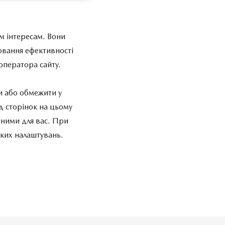
м інтересам. Вони
ювання ефективності
оператора сайту.
и або обмежити у
д сторінок на цьому
упними для вас. При
аких налаштувань.