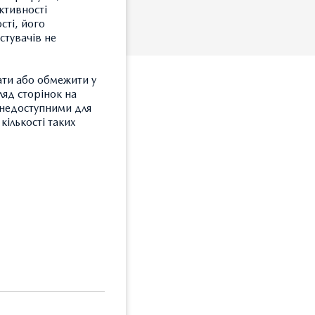
ктивності
сті, його
стувачів не
ати або обмежити у
ляд сторінок на
и недоступними для
кількості таких
З
користовувати його
Т
З