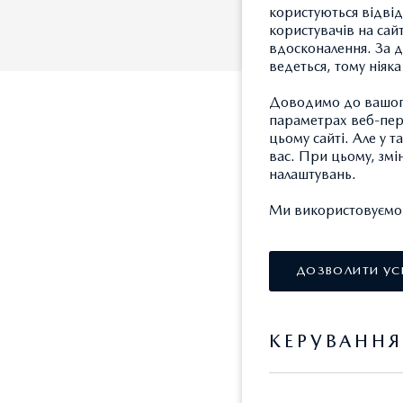
користуються відвід
користувачів на сай
вдосконалення. За д
ведеться, тому ніяк
Доводимо до вашого
параметрах веб-пере
цьому сайті. Але у 
вас. При цьому, змі
налаштувань.
Ми використовуємо так
Ми використовуємо т
СУВОРО НЕОБХІД
ЗАВЖДИ АКТИВН
ДОЗВОЛИТИ УС
Ці файли cookie необх
КЕРУВАНН
функції, такі як досту