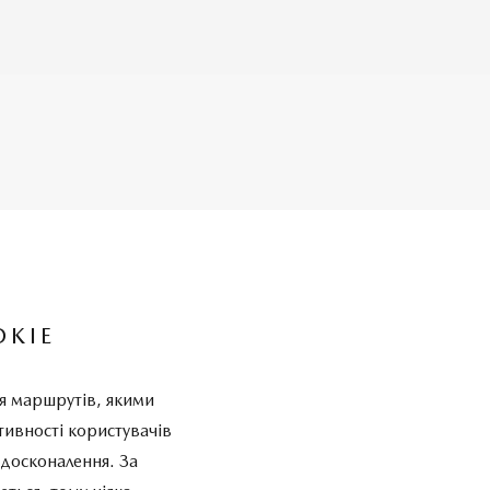
OKIE
я маршрутів, якими
тивності користувачів
вдосконалення. За