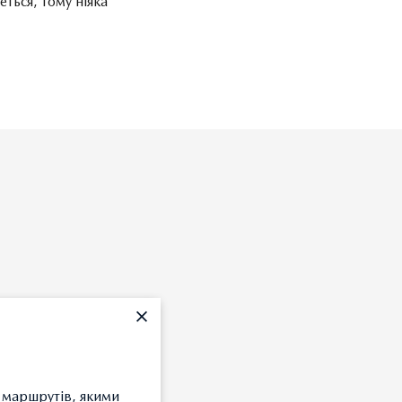
ться, тому ніяка
я маршрутів, якими