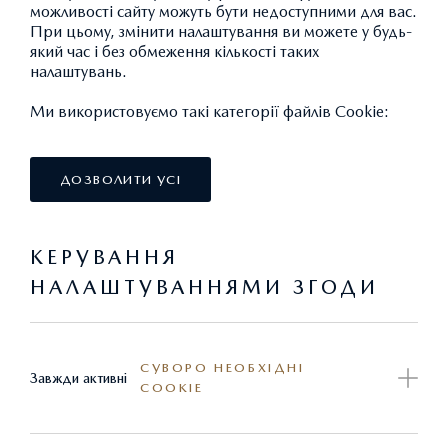
можливості сайту можуть бути недоступними для вас.
При цьому, змінити налаштування ви можете у будь-
ЕЛЕКТРОННА СЕРВІСНА КНИЖКА
який час і без обмеження кількості таких
налаштувань.
Усі планові технічні обслуговування та щорічні огляди
Ми використовуємо такі категорії файлів Cookie:
кузову Вашого автомобілю, виконані на нашому
сервісному центрі, мають бути зареєстровані у єдиній
базі даних Mazda – Електронній Сервісній Книжці
ДОЗВОЛИТИ УСІ
(ЕСК). На підтвердження реєстрації кожного
технічного обслуговування або щорічного огляду
КЕРУВАННЯ
кузову, співробітник нашого Сервісного центру має
НАЛАШТУВАННЯМИ ЗГОДИ
надати Вам роздруковану сторінку ЕСК із зазначенням
дати та вибігу наступного візиту до дилерського центру
для виконання обслуговування.
СУВОРО НЕОБХІДНІ
Завжди активні
COOKIE
У разі, якщо по будь-яким причинам після проведення
обслуговування, співробітник нашого Сервісного