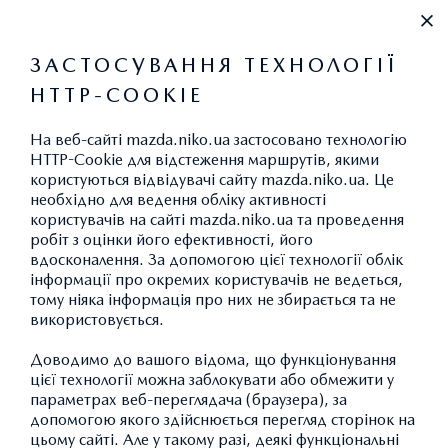
+38 (044) 394-55-55
ЗАСТОСУВАННЯ ТЕХНОЛОГІЇ
HTTP-COOKIE
ЕЛЕКТРОННА СЕРВІСНА КНИЖКА
На веб-сайті mazda.niko.ua застосовано технологію
HTTP-Cookie для відстеження маршрутів, якими
користуються відвідувачі сайту mazda.niko.ua. Це
необхідно для ведення обліку активності
користувачів на сайті mazda.niko.ua та проведення
ЕЛЕКТРОННА СЕРВІСНА
робіт з оцінки його ефективності, його
вдосконалення. За допомогою цієї технології облік
КНИЖКА
інформації про окремих користувачів не ведеться,
тому ніяка інформація про них не збирається та не
використовується.
Доводимо до вашого відома, що функціонування
цієї технології можна заблокувати або обмежити у
параметрах веб-переглядача (браузера), за
допомогою якого здійснюється перегляд сторінок на
цьому сайті. Але у такому разі, деякі функціональні